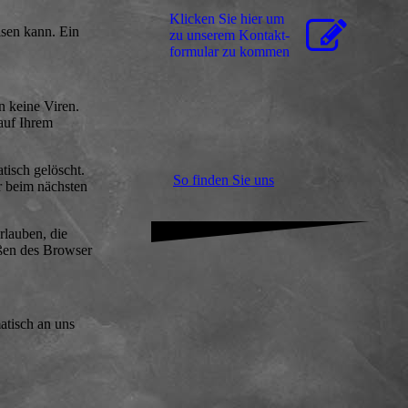
Klicken Sie hier um
isen kann. Ein
zu unserem Kon­takt­
for­mu­lar zu kommen
n keine Viren.
 auf Ihrem
isch gelöscht.
So finden Sie uns
r beim nächsten
rlauben, die
eßen des Browser
atisch an uns