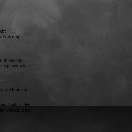
cht
ge Nutzung
 Ihnen dort ​
aten geben wir
rkway Mountain
eine Analyse der
te werden in der