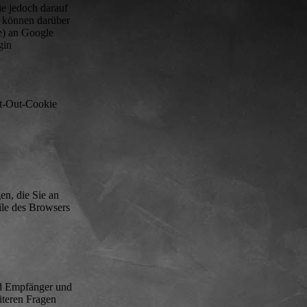
ie jedoch darauf
e können darüber
e) an Google
gin
pt-Out-Cookie
en, die Sie an
ile des Browsers
nd Empfänger und
iteren Fragen