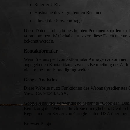
Referrer URL
Hostname des zugreifenden Rechners
Uhrzeit der Serveranfrage
Diese Daten sind nicht bestimmten Personen zuordenbar.
vorgenommen. Wir behalten uns vor, diese Daten nachträg
bekannt werden.
Kontaktformular
Wenn Sie uns per Kontaktformular Anfragen zukommen las
angegebenen Kontaktdaten zwecks Bearbeitung der Anfrag
nicht ohne Ihre Einwilligung weiter.
Google Analytics
Diese Website nutzt Funktionen des Webanalysedienstes 
View, CA 94043, USA.
Google Analytics verwendet so genannte "Cookies". Das s
Benutzung der Website durch Sie ermöglichen. Die durch
Regel an einen Server von Google in den USA übertragen 
Browser Plugin