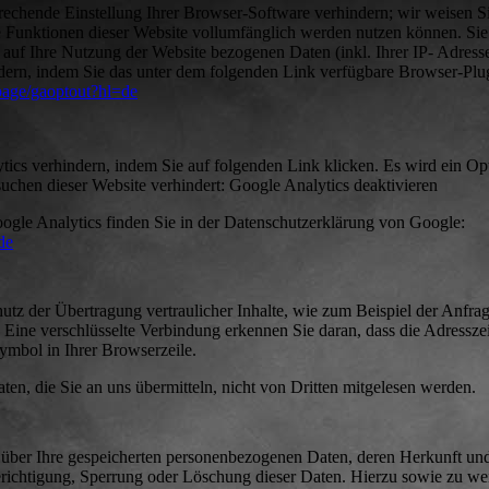
rechende Einstellung Ihrer Browser-Software verhindern; wir weisen S
che Funktionen dieser Website vollumfänglich werden nutzen können. Si
 auf Ihre Nutzung der Website bezogenen Daten (inkl. Ihrer IP- Adress
dern, indem Sie das unter dem folgenden Link verfügbare Browser-Plu
lpage/gaoptout?hl=de
tics verhindern, indem Sie auf folgenden Link klicken. Es wird ein O
suchen dieser Website verhindert: Google Analytics deaktivieren
le Analytics finden Sie in der Datenschutzerklärung von Google:
de
utz der Übertragung vertraulicher Inhalte, wie zum Beispiel der Anfrag
. Eine verschlüsselte Verbindung erkennen Sie daran, dass die Adressze
Symbol in Ihrer Browserzeile.
ten, die Sie an uns übermitteln, nicht von Dritten mitgelesen werden.
ft über Ihre gespeicherten personenbezogenen Daten, deren Herkunft u
richtigung, Sperrung oder Löschung dieser Daten. Hierzu sowie zu we