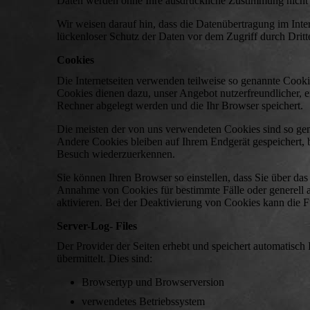
Daten werden ohne Ihre ausdrückliche Zustimmung nicht 
Wir weisen darauf hin, dass die Datenübertragung im Inte
lückenloser Schutz der Daten vor dem Zugriff durch Dritte
Cookies
Die Internetseiten verwenden teilweise so genannte Cooki
Cookies dienen dazu, unser Angebot nutzerfreundlicher, ef
Rechner abgelegt werden und die Ihr Browser speichert.
Die meisten der von uns verwendeten Cookies sind so ge
Andere Cookies bleiben auf Ihrem Endgerät gespeichert, 
Besuch wiederzuerkennen.
Sie können Ihren Browser so einstellen, dass Sie über da
Annahme von Cookies für bestimmte Fälle oder generell 
aktivieren. Bei der Deaktivierung von Cookies kann die Fu
Server-Log- Files
Der Provider der Seiten erhebt und speichert automatisch
übermittelt. Dies sind:
Browsertyp und Browserversion
verwendetes Betriebssystem