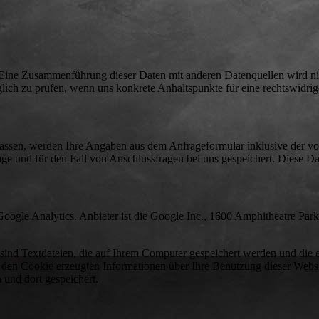
 Eine Zusammenführung dieser Daten mit anderen Datenquellen wird ni
lich zu prüfen, wenn uns konkrete Anhaltspunkte für eine rechtswidri
sen, werden Ihre Angaben aus dem Anfrageformular inklusive der von
e und für den Fall von Anschlussfragen bei uns gespeichert. Diese D
Google Analytics. Anbieter ist die Google Inc., 1600 Amphitheatre Pa
ind Textdateien, die auf Ihrem Computer gespeichert werden und die 
 den Cookie erzeugten Informationen über Ihre Benutzung dieser Websi
und dort gespeichert.