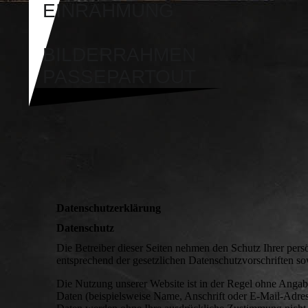
EINRAHMUNG
BILDERRAHMEN
PASSEPARTOUT
Datenschutzerklärung
Datenschutz
Die Betreiber dieser Seiten nehmen den Schutz Ihrer pers
entsprechend der gesetzlichen Datenschutzvorschriften so
Die Nutzung unserer Website ist in der Regel ohne Anga
Daten (beispielsweise Name, Anschrift oder E-Mail-Adresse