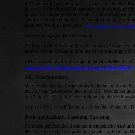
Sie können die Speicherung der Cookies durch eine entsp
hin, dass Sie in diesem Fall gegebenenfalls nicht sämtli
hinaus die Erfassung der durch den Cookie erzeugten und
sowie die Verarbeitung dieser Daten durch Google verhin
herunterladen und installieren:
https://tools.google.com/d
Widerspruch gegen Datenerfassung
Sie können die Erfassung Ihrer Daten durch Google Analy
gesetzt, der die Erfassung Ihrer Daten bei zukünftigen Be
Mehr Informationen zum Umgang mit Nutzerdaten bei Goog
https://support.google.com/analytics/answer/6004245?hl=
SSL-Verschlüsselung
Diese Seite nutzt aus Gründen der Sicherheit und zum Sch
uns als Seitenbetreiber senden, eine SSL-Verschlüsselung
von "http://" auf "https://" wechselt und an dem Schloss-
Wenn die SSL Verschlüsselung aktiviert ist, können die Da
Recht auf Auskunft, Löschung, Sperrung
Sie haben jederzeit das Recht auf unentgeltliche Auskun
den Zweck der Datenverarbeitung sowie ein Recht auf Be